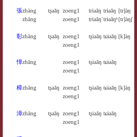
張
zhàng
tʂaăŋ
zoeng1
triaăŋ
trɨaăŋ
[tr]àŋ
zhāng
zoeng1
triaăŋ`
trɨaăŋʰ
[tr]àŋʃ
彰
zhāng
tʂaăŋ
zoeng1
tʂiaăŋ
tɕɨaăŋ
[k]àŋ
zoeng1
慞
zhāng
zoeng1
tʂiaăŋ
tɕɨaăŋ
zoeng1
樟
zhāng
tʂaăŋ
zoeng1
tʂiaăŋ
tɕɨaăŋ
[k]àŋ
zoeng1
漳
zhāng
tʂaăŋ
zoeng1
tʂiaăŋ
tɕɨaăŋ
zoeng1