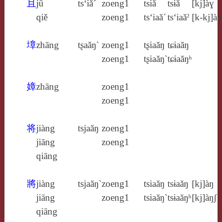
且
jū
ts‘iă´
zoeng1
tsiă
tsɨă
[kj]àɣ
qiě
zoeng1
ts‘iaă´
ts‘iaăˀ
[k‑kj]à:
墇
zhāng
tʂaăŋ`
zoeng1
tʂiaăŋ
tɕɨaăŋ
zoeng1
tʂiaăŋ`
tɕɨaăŋʰ
嫜
zhāng
zoeng1
zoeng1
将
jiàng
tsjaăŋ
zoeng1
jiāng
zoeng1
qiāng
將
jiàng
tsjaăŋ`
zoeng1
tsiaăŋ
tsɨaăŋ
[kj]àŋ
jiāng
zoeng1
tsiaăŋ`
tsɨaăŋʰ
[kj]àŋʃ
qiāng