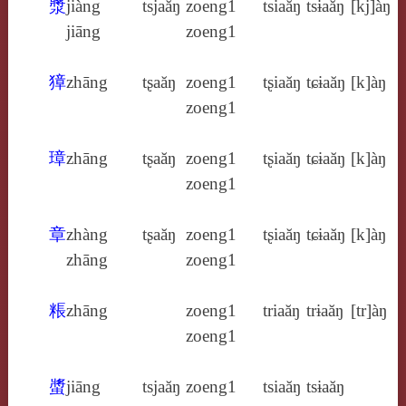
漿
jiàng
tsjaăŋ
zoeng1
tsiaăŋ
tsɨaăŋ
[kj]àŋ
jiāng
zoeng1
獐
zhāng
tʂaăŋ
zoeng1
tʂiaăŋ
tɕɨaăŋ
[k]àŋ
zoeng1
璋
zhāng
tʂaăŋ
zoeng1
tʂiaăŋ
tɕɨaăŋ
[k]àŋ
zoeng1
章
zhàng
tʂaăŋ
zoeng1
tʂiaăŋ
tɕɨaăŋ
[k]àŋ
zhāng
zoeng1
粻
zhāng
zoeng1
triaăŋ
trɨaăŋ
[tr]àŋ
zoeng1
螿
jiāng
tsjaăŋ
zoeng1
tsiaăŋ
tsɨaăŋ