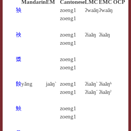
Mandarin
EM
Cantonese
LMC
EMC
OCP
㹧
zoeng1
ʔwaăŋ
ʔwaăŋ
zoeng1
䄃
zoeng1
ʔiaăŋ
ʔɨaăŋ
zoeng1
䊢
zoeng1
zoeng1
䬬
yǎng
jaăŋ`
zoeng1
ʔiaăŋ`
ʔɨaăŋʰ
zoeng1
ʔiaăŋ´
ʔɨaăŋˀ
䱀
zoeng1
zoeng1