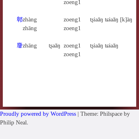
zoeng1
鄣
zhàng
zoeng1
tʂiaăŋ
tɕɨaăŋ
[k]àŋ
zhāng
zoeng1
麞
zhāng
tʂaăŋ
zoeng1
tʂiaăŋ
tɕɨaăŋ
zoeng1
Proudly powered by WordPress
|
Theme: Philspace by
Philip Neal.