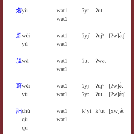
爩
yù
wat1
ʔyt
ʔut
wat1
罻
wèi
wat1
ʔyj`
ʔujʰ
[ʔw]ə̀tʃ
yù
wat1
膃
wà
wat1
ʔut
ʔwǝt
wat1
蔚
wèi
wat1
ʔyj`
ʔujʰ
[ʔw]ə̀t
yù
wat1
ʔyt
ʔut
[ʔw]ə̀tʃ
詘
chù
wat1
k‘yt
k‘ut
[xw]ə̀t
qù
wat1
qū