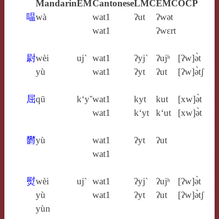
Mandarin
EM
Cantonese
LMC
EMC
OCP
嗢
wà
wat1
ʔut
ʔwǝt
wat1
ʔwɛrt
尉
wèi
uj`
wat1
ʔyj`
ʔujʰ
[ʔw]ə̀t
yù
wat1
ʔyt
ʔut
[ʔw]ə̀tʃ
屈
qū
k‘yˇ
wat1
kyt
kut
[xw]ə̀t
wat1
k‘yt
k‘ut
[xw]ə̀t
欝
yù
wat1
ʔyt
ʔut
wat1
熨
wèi
uj`
wat1
ʔyj`
ʔujʰ
[ʔw]ə̀t
yù
wat1
ʔyt
ʔut
[ʔw]ə̀tʃ
yùn