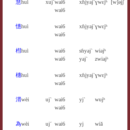
慧
huì
xuj`
wai6
xɦjyaj`
ɣwɛjʰ
[w]ə́jʃ
wai6
憓
huì
wai6
xɦjyaj`
ɣwɛjʰ
wai6
槥
huì
wai6
sɦyaj`
wiajʰ
wai6
yaj`
zwiajʰ
橞
huì
wai6
xɦjyaj`
ɣwɛjʰ
wai6
渭
wèi
uj`
wai6
yj`
wujʰ
wai6
為
wèi
uj´
wai6
yj
wiă