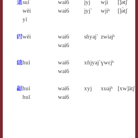
遺
suí
wai6
jyj
wji
[]ə̀tʃ
wèi
wai6
jyj`
wjiʰ
[]ə̀tʃ
yí
鏏
wèi
wai6
sɦyaj`
zwiajʰ
wai6
鏸
huì
wai6
xɦjyaj`
ɣwɛjʰ
wai6
顪
huì
wai6
xyj
xuajʰ
[xw]àtʃ
huī
wai6