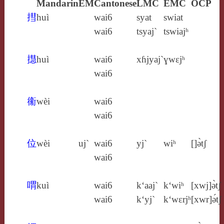
Mandarin
EM
Cantonese
LMC
EMC
OCP
㨹
huì
wai6
syat
swiat
wai6
tsyaj`
tswiajʰ
㩨
huì
wai6
xɦjyaj`
ɣwɛjʰ
wai6
䘙
wèi
wai6
wai6
位
wèi
uj`
wai6
yj`
wiʰ
[]ə̀tʃ
wai6
喟
kuì
wai6
k‘aaj`
k‘wiʰ
[xwj]ə̀tʃ
wai6
k‘yj`
k‘wɛrjʰ
[xwr]ə́tʃ