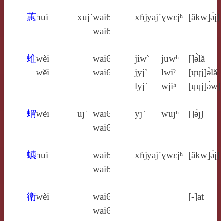
蕙
huì
xuj`
wai6
xɦjyaj`
ɣwɛjʰ
[ăkw]ə́jʃ
wai6
蜼
wèi
wai6
jiw`
juwʰ
[]ə̀lă
wěi
wai6
jyj`
lwiˀ
[ɥɥj]ə̀lă
lyj´
wjiʰ
[ɥɥj]ə̀wʃ
蝟
wèi
uj`
wai6
yj`
wujʰ
[]ə̀jʃ
wai6
蟪
huì
wai6
xɦjyaj`
ɣwɛjʰ
[ăkw]ə́jʃ
wai6
衛
wèi
wai6
[‑]at
wai6