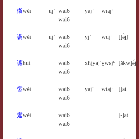
衞
wèi
uj`
wai6
yaj`
wiajʰ
wai6
謂
wèi
uj`
wai6
yj`
wujʰ
[]ə̀jʃ
wai6
譓
huì
wai6
xɦjyaj`
ɣwɛjʰ
[ăkw]ə́jʃ
wai6
讆
wèi
wai6
yaj`
wiajʰ
[]at
wai6
躗
wèi
wai6
[‑]at
wai6