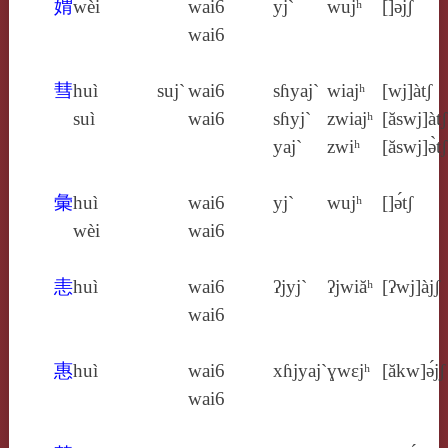
媦
wèi
wai6
yj`
wujʰ
[]ə̀jʃ
wai6
彗
huì
suj`
wai6
sɦyaj`
wiajʰ
[wj]àtʃ
suì
wai6
sɦyj`
zwiajʰ
[ăswj]àtʃ
yaj`
zwiʰ
[ăswj]ə̀tʃ
彙
huì
wai6
yj`
wujʰ
[]ə́tʃ
wèi
wai6
恚
huì
wai6
ʔjyj`
ʔjwiăʰ
[ʔwj]àjʃ
wai6
惠
huì
wai6
xɦjyaj`
ɣwɛjʰ
[ăkw]ə́jʃ
wai6