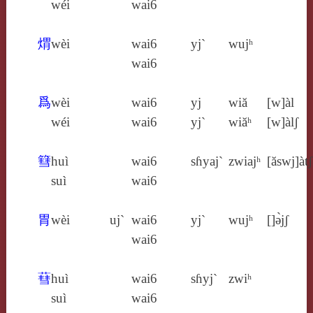
wéi
wai6
煟
wèi
wai6
yj`
wujʰ
wai6
爲
wèi
wai6
yj
wiă
[w]àl
wéi
wai6
yj`
wiăʰ
[w]àlʃ
篲
huì
wai6
sɦyaj`
zwiajʰ
[ăswj]àtʃ
suì
wai6
胃
wèi
uj`
wai6
yj`
wujʰ
[]ə̀jʃ
wai6
蔧
huì
wai6
sɦyj`
zwiʰ
suì
wai6