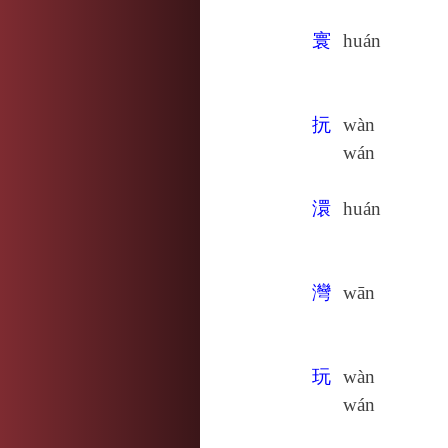
寰
huán
抏
wàn
wán
澴
huán
灣
wān
玩
wàn
wán