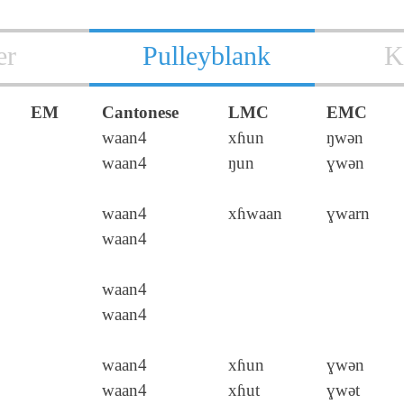
er
Pulleyblank
K
EM
Cantonese
LMC
EMC
waan4
xɦun
ŋwǝn
waan4
ŋun
ɣwǝn
waan4
xɦwaan
ɣwarn
waan4
waan4
waan4
waan4
xɦun
ɣwǝn
waan4
xɦut
ɣwǝt