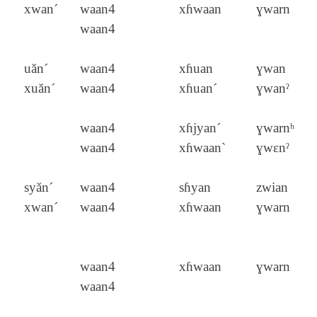
xwan´
waan4
xɦwaan
ɣwarn
waan4
uăn´
waan4
xɦuan
ɣwan
xuăn´
waan4
xɦuan´
ɣwanˀ
waan4
xɦjyan´
ɣwarnʰ
waan4
xɦwaan`
ɣwɛnˀ
syăn´
waan4
sɦyan
zwian
xwan´
waan4
xɦwaan
ɣwarn
waan4
xɦwaan
ɣwarn
waan4