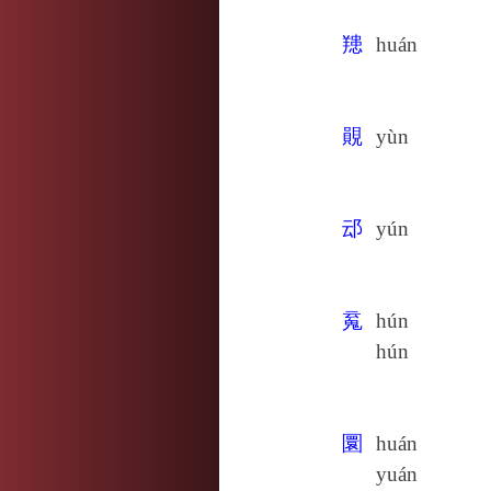
䍺
huán
䚋
yùn
䢵
yún
䰟
hún
hún
圜
huán
yuán