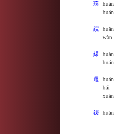
環
huàn
huán
綄
huǎn
wàn
繯
huàn
huán
還
huán
hái
xuán
鍰
huán