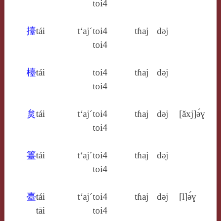
toi4
擡
tái
t‘aj´
toi4
tɦaj
dǝj
toi4
檯
tái
toi4
tɦaj
dǝj
toi4
炱
tái
t‘aj´
toi4
tɦaj
dǝj
[ăxj]ə́ɣ
toi4
籉
tái
t‘aj´
toi4
tɦaj
dǝj
toi4
臺
tái
t‘aj´
toi4
tɦaj
dǝj
[l]ə́ɣ
tāi
toi4