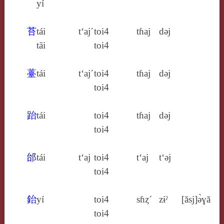
yí
苔
tái
t‘aj´
toi4
tɦaj
dǝj
tāi
toi4
薹
tái
t‘aj´
toi4
tɦaj
dǝj
toi4
跆
tái
toi4
tɦaj
dǝj
toi4
邰
tái
t‘aj
toi4
t‘aj
t‘ǝj
toi4
鈶
yí
toi4
sɦȥ´
zɨˀ
[ăsj]ə̀ɣă
toi4