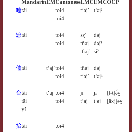
Mandarin
EM
Cantonese
LMC
EMC
OCP
㘆
tái
toi4
t‘aj´
t‘ǝjˀ
toi4
䈚
tái
toi4
sȥ´
dǝj
toi4
tɦaj
dǝjˀ
tɦaj´
sɨˀ
儓
tái
t‘aj´
toi4
tɦaj
dǝj
toi4
t‘aj`
t‘ǝjʰ
台
tái
t‘aj
toi4
ji
jɨ
[t‑t]ə́ɣ
tāi
toi4
t‘aj
t‘ǝj
[ăxj]ə̀ɣ
yí
抬
tái
toi4