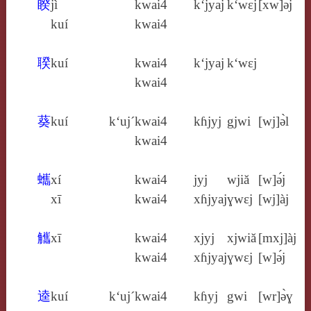
睽
jì
kwai4
k‘jyaj
k‘wɛj
[xw]ə́j
kuí
kwai4
聧
kuí
kwai4
k‘jyaj
k‘wɛj
kwai4
葵
kuí
k‘uj´
kwai4
kɦjyj
gjwi
[wj]ə̀l
kwai4
蠵
xí
kwai4
jyj
wjiă
[w]ə́j
xī
kwai4
xɦjyaj
ɣwɛj
[wj]àj
觿
xī
kwai4
xjyj
xjwiă
[mxj]àj
kwai4
xɦjyaj
ɣwɛj
[w]ə́j
逵
kuí
k‘uj´
kwai4
kɦyj
gwi
[wr]ə̀ɣ