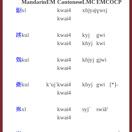
Mandarin
EM
Cantonese
LMC
EMC
OCP
㔒
xí
kwai4
xɦjyaj
ɣwɛj
kwai4
䟸
kuí
kwai4
kyj
gwi
kwai4
kɦyj
kwi
䳫
kuí
kwai4
kɦjyj
gjwi
kwai4
夔
kuí
k‘uj´
kwai4
kɦyj
gwi
[*]-
kwai4
嶲
xī
kwai4
syj´
swiăˀ
kwai4