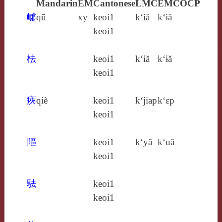
Mandarin
EM
Cantonese
LMC
EMC
OCP
㠊
qū
xy
keoi1
k‘iă
k‘ɨă
keoi1
㭕
keoi1
k‘iă
k‘ɨă
keoi1
㾜
qiè
keoi1
k‘jiap
k‘ɛp
keoi1
䧢
keoi1
k‘yă
k‘uă
keoi1
䮃
keoi1
keoi1