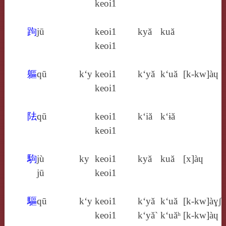
keoi1
跔
jū
keoi1
kyă
kuă
keoi1
軀
qū
k‘y
keoi1
k‘yă
k‘uă
[k‑kw]àɥ
keoi1
阹
qū
keoi1
k‘iă
k‘ɨă
keoi1
駒
jù
ky
keoi1
kyă
kuă
[x]àɥ
jū
keoi1
驅
qū
k‘y
keoi1
k‘yă
k‘uă
[k‑kw]àɣʃ
keoi1
k‘yă`
k‘uăʰ
[k‑kw]àɥ