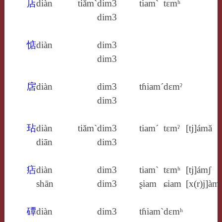
店
diàn
tiăm`
dim3
tiam`
tɛmʰ
dim3
惦
diàn
dim3
dim3
扂
diàn
dim3
tɦiam´
dɛmˀ
dim3
玷
diàn
tiăm`
dim3
tiam´
tɛmˀ
[tj]ámă
diān
dim3
痁
diàn
dim3
tiam`
tɛmʰ
[tj]ámʃ
shān
dim3
ʂiam
ɕiam
[x(r)j]àm
磹
diàn
dim3
tɦiam`
dɛmʰ