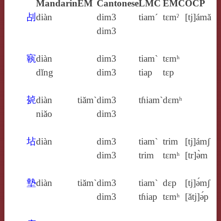
Mandarin
EM
Cantonese
LMC
EMC
OCP
㓠
diàn
dim3
tiam´
tɛmˀ
[tj]ámă
dim3
㝪
diàn
dim3
tiam`
tɛmʰ
dǐng
dim3
tiap
tɛp
㼭
diàn
tiăm`
dim3
tɦiam`
dɛmʰ
niǎo
dim3
坫
diàn
dim3
tiam`
trim
[tj]ámʃ
dim3
trim
tɛmʰ
[tr]ə̀m
墊
diàn
tiăm`
dim3
tiam`
dɛp
[tj]ə́mʃ
dim3
tɦiap
tɛmʰ
[ătj]ə́p