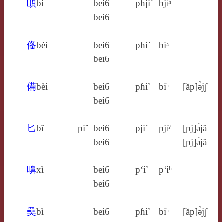
䫁
bì
bei6
pɦji`
bjiʰ
bei6
俻
bèi
bei6
pɦi`
biʰ
bei6
備
bèi
bei6
pɦi`
biʰ
[ăp]ə̀jʃ
bei6
匕
bǐ
piˇ
bei6
pji´
pjiˀ
[pj]ə̀jă
bei6
[pj]ə̀jă
嚊
xì
bei6
p‘i`
p‘iʰ
bei6
奰
bì
bei6
pɦi`
biʰ
[ăp]ə̀jʃ