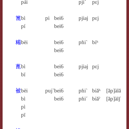
pái
pji´
pɛj
篦
bì
pi
bei6
pjiaj
pɛj
pí
bei6
糒
bèi
bei6
pɦi`
biʰ
bei6
蓖
bì
bei6
pjiaj
pɛj
bī
bei6
被
bèi
puj`
bei6
pɦi`
biăʰ
[ăp]àlă
bì
bei6
pɦi´
biăˀ
[ăp]àlʃ
pì
pī