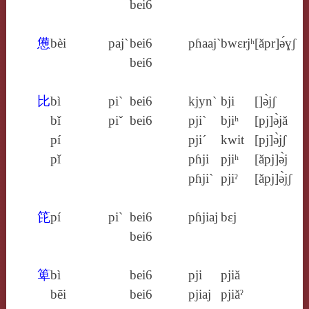
bei6
憊
bèi
paj`
bei6
pɦaaj`
bwɛrjʰ
[ăpr]ə́ɣʃ
bei6
比
bì
pi`
bei6
kjyn`
bji
[]ə̀jʃ
bǐ
piˇ
bei6
pji`
bjiʰ
[pj]ə̀jă
pí
pji´
kwit
[pj]ə̀jʃ
pǐ
pɦji
pjiʰ
[ăpj]ə̀j
pɦji`
pjiˀ
[ăpj]ə̀jʃ
笓
pí
pi`
bei6
pɦjiaj
bɛj
bei6
箄
bì
bei6
pji
pjiă
bēi
bei6
pjiaj
pjiăˀ